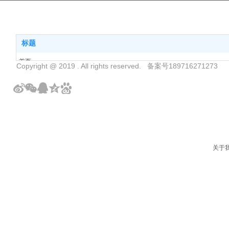
标题
首页
Copyright @ 2019 . All rights reserved. 备案号189716271273
产品中心
解决方案
关于我们
新闻中心
联系我们
关于