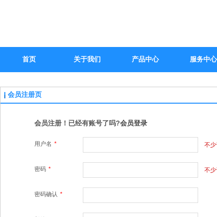
首页
关于我们
产品中心
服务中心
会员注册页
会员注册！已经有账号了吗?
会员登录
用户名
*
不少
密码
*
不少
密码确认
*